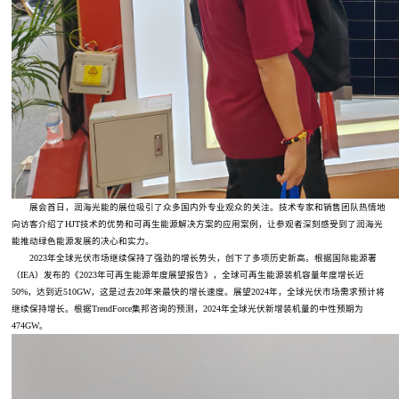
展会首日，润海光能的展位吸引了众多国内外专业观众的关注。技术专家和销售团队热情地
向访客介绍了HJT技术的优势和可再生能源解决方案的应用案例，让参观者深刻感受到了润海光
能推动绿色能源发展的决心和实力。
2023年全球光伏市场继续保持了强劲的增长势头，创下了多项历史新高。根据国际能源署
（IEA）发布的《2023年可再生能源年度展望报告》，全球可再生能源装机容量年度增长近
50%，达到近510GW，这是过去20年来最快的增长速度。展望2024年，全球光伏市场需求预计将
继续保持增长。根据TrendForce集邦咨询的预测，2024年全球光伏新增装机量的中性预期为
474GW。